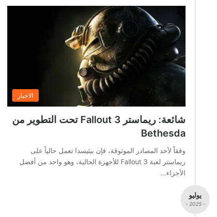
الاخبار
شائعة: ريماستر Fallout 3 تحت التطوير من
Bethesda
وفقاً لأحد المصادر الموثوقة، فإن بيثيسدا تعمل حالياً على
ريماستر لعبة Fallout 3 للأجهزة الحالية، وهو واحد من أفضل
الأجزاء…
يوليو
- 2025 -