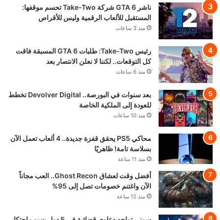
ناشر GTA 6 شركة Take-Two تحسم موقفها:
المستقبل للألعاب الرقمية وليس للأقراص
منذ 3 ساعات
رئيس Take-Two: طلبات GTA 6 المسبقة فاقت
كل التوقعات.. لكننا لا نعلن الانتصار بعد
منذ 6 ساعات
بعد سنوات في البورصة.. Devolver Digital تخطط
للعودة إلى الملكية الخاصة
منذ 10 ساعات
محاكي PS5 يحقق قفزة جديدة.. 4 ألعاب تعمل الآن
بسلاسة تامة! ظاهريًا
منذ 11 ساعة
أفضل وقت لعشاق Ghost Recon.. العب مجاناً
الآن واغتنم خصومات تصل إلى 95%
منذ 12 ساعة
سوني تواجه دعاوى قضائية في 5 دول بسبب احتكار