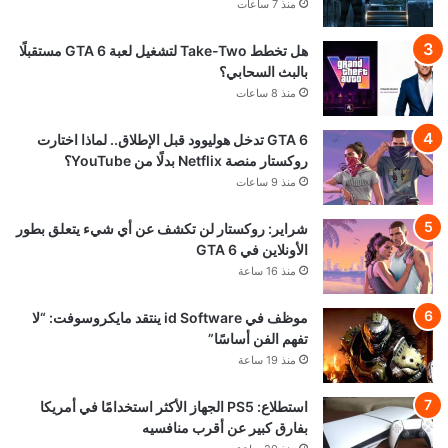
منذ 7 ساعات
هل تخطط Take-Two لتشغيل لعبة GTA 6 مستقبلًا
بالبث السحابي؟
منذ 8 ساعات
GTA 6 تدخل هوليوود قبل الإطلاق.. لماذا اختارت
روكستار منصة Netflix بدلًا من YouTube؟
منذ 9 ساعات
شراير: روكستار لن تكشف عن أي شيء يتعلق بطور
الأونلاين في GTA 6
منذ 16 ساعة
موظف في id Software ينتقد مايكروسوفت: “لا
تفهم الفن أساسًا”
منذ 19 ساعة
استطلاع: PS5 الجهاز الأكثر استخدامًا في أمريكا
بفارق كبير عن أقرب منافسيه