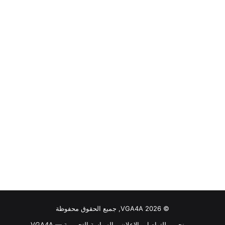
© VGA4A 2026, جميع الحقوق محفوظة
من نحن
للتواصل والاعلان
السياسة التحريرية — VGA4A