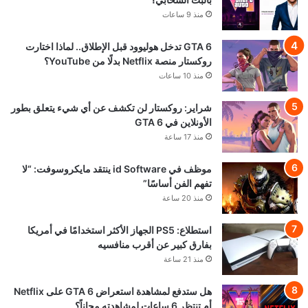
منذ 9 ساعات
GTA 6 تدخل هوليوود قبل الإطلاق.. لماذا اختارت
روكستار منصة Netflix بدلًا من YouTube؟
منذ 10 ساعات
شراير: روكستار لن تكشف عن أي شيء يتعلق بطور
الأونلاين في GTA 6
منذ 17 ساعة
موظف في id Software ينتقد مايكروسوفت: “لا
تفهم الفن أساسًا”
منذ 20 ساعة
استطلاع: PS5 الجهاز الأكثر استخدامًا في أمريكا
بفارق كبير عن أقرب منافسيه
منذ 21 ساعة
هل ستدفع لمشاهدة استعراض GTA 6 على Netflix
أم تنتظر 6 ساعات لمشاهدته مجاناً؟