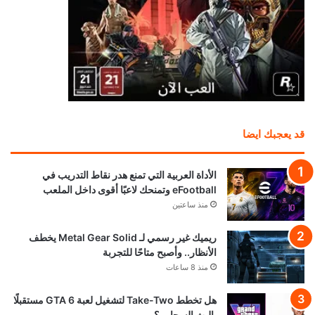
قد يعجبك ايضا
الأداة العربية التي تمنع هدر نقاط التدريب في
eFootball وتمنحك لاعبًا أقوى داخل الملعب
منذ ساعتين
ريميك غير رسمي لـ Metal Gear Solid يخطف
الأنظار.. وأصبح متاحًا للتجربة
منذ 8 ساعات
هل تخطط Take-Two لتشغيل لعبة GTA 6 مستقبلًا
بالبث السحابي؟