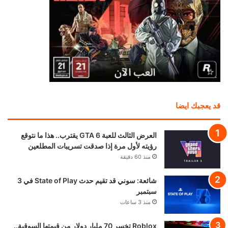
قد يعجبك ايضا
العرض الثالث للعبة GTA 6 يقترب.. هذا ما نتوقع
رؤيته لأول مرة إذا صدقت تسريبات المطلعين
منذ 60 دقيقة
شائعة: سوني قد تقيم حدث State of Play في 3
سبتمبر
منذ 3 ساعات
Roblox تخسر 70 مليار دولار من قيمتها السوقية..