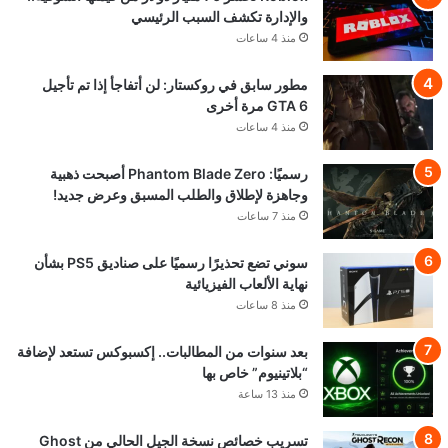
والإدارة تكشف السبب الرئيسي
منذ 4 ساعات
مطور سابق في روكستار: لن أتفاجأ إذا تم تأجيل
GTA 6 مرة أخرى
منذ 4 ساعات
رسميًا: Phantom Blade Zero أصبحت ذهبية
وجاهزة لإطلاق والطلب المسبق وعرض جديد!
منذ 7 ساعات
سوني تضع تحذيرًا رسميًا على صناديق PS5 بشأن
نهاية الألعاب الفيزيائية
منذ 8 ساعات
بعد سنوات من المطالبات.. إكسبوكس تستعد لإضافة
“بلاتينيوم” خاص بها
منذ 13 ساعة
تسريب خصائص نسخة الجيل الحالي من Ghost