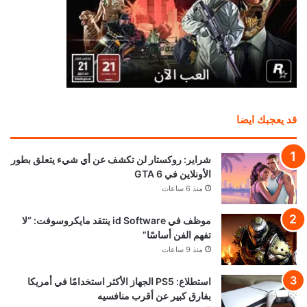
قد يعجبك ايضا
شراير: روكستار لن تكشف عن أي شيء يتعلق بطور
الأونلاين في GTA 6
منذ 6 ساعات
موظف في id Software ينتقد مايكروسوفت: “لا
تفهم الفن أساسًا”
منذ 9 ساعات
استطلاع: PS5 الجهاز الأكثر استخدامًا في أمريكا
بفارق كبير عن أقرب منافسيه