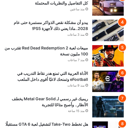
كل التفاصيل والنظريات المحتملة
منذ ساعتين
يبدو أن مشكلة نقص الذواكر مستمرة حتى عام
2028..ماذا يعني ذلك لأجهزة PS5!
منذ 3 ساعات
مبيعات لعبة Red Dead Redemption 2 تقترب من
100 مليون نسخة
منذ 7 ساعات
الأداة العربية التي تمنع هدر نقاط التدريب في
eFootball وتمنحك لاعبًا أقوى داخل الملعب
منذ 9 ساعات
ريميك غير رسمي لـ Metal Gear Solid يخطف
الأنظار.. وأصبح متاحًا للتجربة
منذ 15 ساعة
هل تخطط Take-Two لتشغيل لعبة GTA 6 مستقبلًا