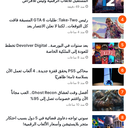
المستقبل للألعاب الرقمية وليس للأقراص
منذ 49 دقيقة
رئيس Take-Two: طلبات GTA 6 المسبقة فاقت
كل التوقعات.. لكننا لا نعلن الانتصار بعد
منذ 4 ساعات
بعد سنوات في البورصة.. Devolver Digital تخطط
للعودة إلى الملكية الخاصة
منذ 8 ساعات
محاكي PS5 يحقق قفزة جديدة.. 4 ألعاب تعمل الآن
بسلاسة تامة! ظاهريًا
منذ 9 ساعات
أفضل وقت لعشاق Ghost Recon.. العب مجاناً
الآن واغتنم خصومات تصل إلى 95%
منذ 10 ساعات
سوني تواجه دعاوى قضائية في 5 دول بسبب احتكار
متجر بلايستيشن وأسعار الألعاب الرقمية!