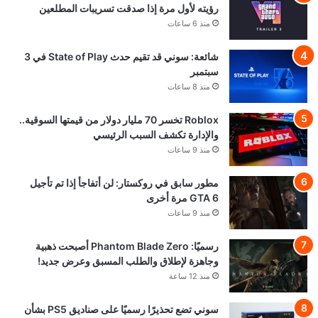
رؤيته لأول مرة إذا صدقت تسريبات المطلعين
منذ 6 ساعات
شائعة: سوني قد تقيم حدث State of Play في 3
سبتمبر
منذ 8 ساعات
Roblox تخسر 70 مليار دولار من قيمتها السوقية..
والإدارة تكشف السبب الرئيسي
منذ 9 ساعات
مطور سابق في روكستار: لن أتفاجأ إذا تم تأجيل
GTA 6 مرة أخرى
منذ 9 ساعات
رسميًا: Phantom Blade Zero أصبحت ذهبية
وجاهزة لإطلاق والطلب المسبق وعرض جديد!
منذ 12 ساعة
سوني تضع تحذيرًا رسميًا على صناديق PS5 بشأن