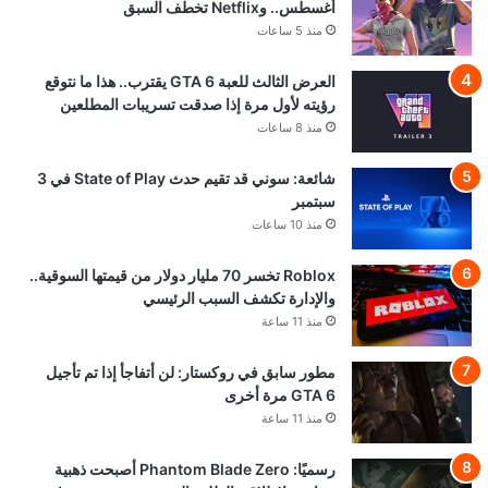
أغسطس.. وNetflix تخطف السبق
منذ 5 ساعات
العرض الثالث للعبة GTA 6 يقترب.. هذا ما نتوقع
رؤيته لأول مرة إذا صدقت تسريبات المطلعين
منذ 8 ساعات
شائعة: سوني قد تقيم حدث State of Play في 3
سبتمبر
منذ 10 ساعات
Roblox تخسر 70 مليار دولار من قيمتها السوقية..
والإدارة تكشف السبب الرئيسي
منذ 11 ساعة
مطور سابق في روكستار: لن أتفاجأ إذا تم تأجيل
GTA 6 مرة أخرى
منذ 11 ساعة
رسميًا: Phantom Blade Zero أصبحت ذهبية