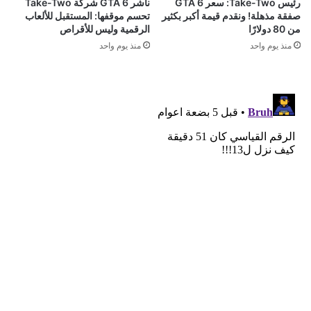
رئيس Take-Two: سعر GTA 6
ناشر GTA 6 شركة Take-Two
صفقة مذهلة! ونقدم قيمة أكبر بكثير
تحسم موقفها: المستقبل للألعاب
من 80 دولارًا
الرقمية وليس للأقراص
منذ يوم واحد
منذ يوم واحد