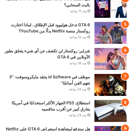
بالبث السحابي؟
منذ 11 ساعة
GTA 6 تدخل هوليوود قبل الإطلاق.. لماذا اختارت
روكستار منصة Netflix بدلًا من YouTube؟
منذ 12 ساعة
شراير: روكستار لن تكشف عن أي شيء يتعلق بطور
الأونلاين في GTA 6
منذ 19 ساعة
موظف في id Software ينتقد مايكروسوفت: “لا
تفهم الفن أساسًا”
منذ 22 ساعة
استطلاع: PS5 الجهاز الأكثر استخدامًا في أمريكا
بفارق كبير عن أقرب منافسيه
منذ 23 ساعة
هل ستدفع لمشاهدة استعراض GTA 6 على Netflix