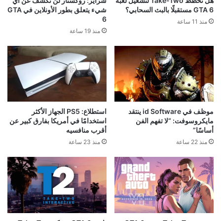
هل تخطط Take-Two لتشغيل لعبة
شراير: روكستار لن تكشف عن أي
GTA 6 مستقبلًا بالبث السحابي؟
شيء يتعلق بطور الأونلاين في GTA
6
منذ 11 ساعة
منذ 19 ساعة
موظف في id Software ينتقد
استطلاع: PS5 الجهاز الأكثر
مايكروسوفت: “لا تفهم الفن
استخدامًا في أمريكا بفارق كبير عن
أساسًا”
أقرب منافسيه
منذ 22 ساعة
منذ 23 ساعة