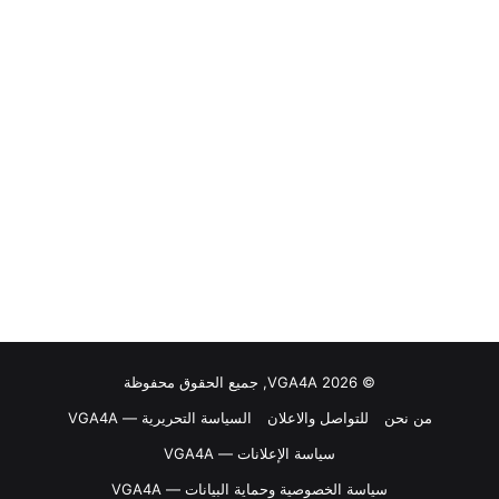
© VGA4A 2026, جميع الحقوق محفوظة
من نحن
للتواصل والاعلان
السياسة التحريرية — VGA4A
سياسة الإعلانات — VGA4A
سياسة الخصوصية وحماية البيانات — VGA4A