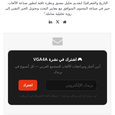
التاريخ والجغرافيا) لتقديم تحليل معمق ونظرة ثاقبة لتطور صناعة الألعاب.
خبير في صياغة المحتوى المتوافق مع معايير البحث وتحويل الخبر التقني إلى
رؤية تحليلية شاملة."
موقع
‫X
لينكدإن
الويب
🎮 اشترك في نشرة VGA4A
أبرز أخبار ومراجعات الألعاب للمجتمع العربي — كل أسبوع في
بريدك.
اشترك
لن نرسل لك أي رسائل مزعجة — يمكنك إلغاء الاشتراك في أي وقت.