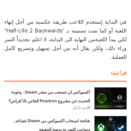
في البداية إستخدم اللاعب طريقة عكسية من أجل إنهاء
اللعبة أو كما تمت تسميته بـ “Half-Life 2 Backwards”
لكي يبدأ اللعبةمن النهاية الى البداية، لا اعلم تحديداً السر
وراء ذلك، ولكن يقال أنه من أجل تسهيل وتسريع كامل
العملية.
اقرأ ايضا
اكسبوكس لن تنسحب من متجر Steam.. وعودة
الحديث عن مشروع Positron الخاص بالٱقراص؟
منذ 5 أيام
شائعة انسحاب اكسبوكس من Steam تتصاعد..
وصاحب التصريح يوضح الحقيقة