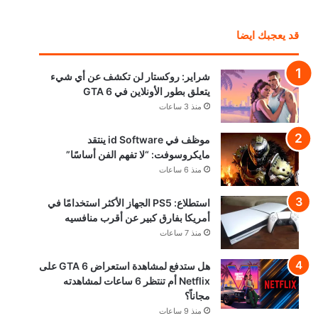
قد يعجبك ايضا
شراير: روكستار لن تكشف عن أي شيء
يتعلق بطور الأونلاين في GTA 6
منذ 3 ساعات
موظف في id Software ينتقد
مايكروسوفت: “لا تفهم الفن أساسًا”
منذ 6 ساعات
استطلاع: PS5 الجهاز الأكثر استخدامًا في
أمريكا بفارق كبير عن أقرب منافسيه
منذ 7 ساعات
هل ستدفع لمشاهدة استعراض GTA 6 على
Netflix أم تنتظر 6 ساعات لمشاهدته
مجاناً؟
منذ 9 ساعات