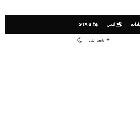
ادات
انمي
GTA 6
الوضع المظلم
تابعنا على