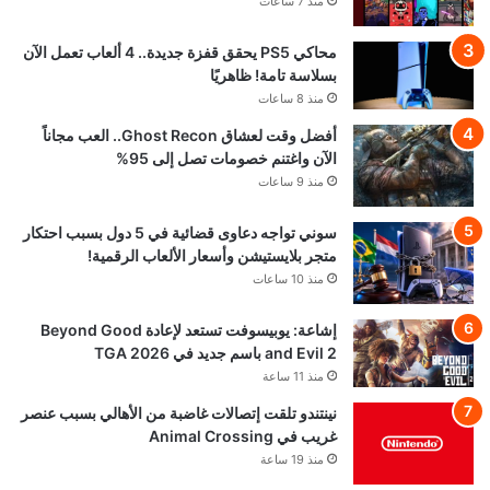
منذ 7 ساعات
محاكي PS5 يحقق قفزة جديدة.. 4 ألعاب تعمل الآن
بسلاسة تامة! ظاهريًا
منذ 8 ساعات
أفضل وقت لعشاق Ghost Recon.. العب مجاناً
الآن واغتنم خصومات تصل إلى 95%
منذ 9 ساعات
سوني تواجه دعاوى قضائية في 5 دول بسبب احتكار
متجر بلايستيشن وأسعار الألعاب الرقمية!
منذ 10 ساعات
إشاعة: يوبيسوفت تستعد لإعادة Beyond Good
and Evil 2 باسم جديد في TGA 2026
منذ 11 ساعة
نينتندو تلقت إتصالات غاضبة من الأهالي بسبب عنصر
غريب في Animal Crossing
منذ 19 ساعة