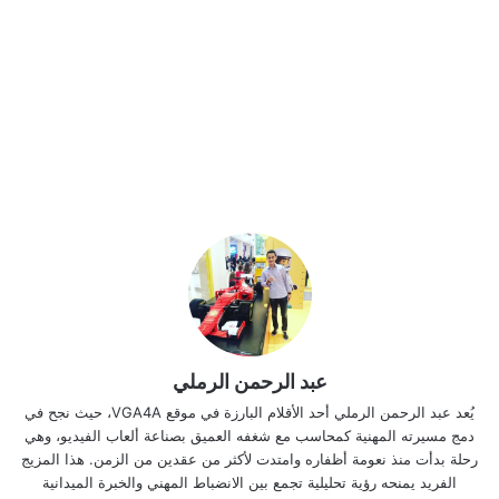
عبد الرحمن الرملي
يُعد عبد الرحمن الرملي أحد الأقلام البارزة في موقع VGA4A، حيث نجح في
دمج مسيرته المهنية كمحاسب مع شغفه العميق بصناعة ألعاب الفيديو، وهي
رحلة بدأت منذ نعومة أظفاره وامتدت لأكثر من عقدين من الزمن. هذا المزيج
الفريد يمنحه رؤية تحليلية تجمع بين الانضباط المهني والخبرة الميدانية