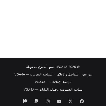
© VGA4A 2026, جميع الحقوق محفوظة
من نحن
للتواصل والاعلان
السياسة التحريرية — VGA4A
سياسة الإعلانات — VGA4A
سياسة الخصوصية وحماية البيانات — VGA4A
فيسبوك
‫X
‫YouTube
انستقرام
‫Patreon