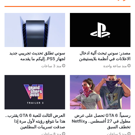
مصدر: سوني تبحث آلية ادخال
سوني تطلق تحديث تجريبي جديد
الاعلانات في أنظمة بلايستيشن
لجهاز PS5..إليكم ما يقدمه
منذ ساعة واحدة
منذ 3 ساعات
رسمياً: GTA 6 تحصل على عرض
العرض الثالث للعبة GTA 6 يقترب..
مطول في 27 أغسطس.. وNetflix
هذا ما نتوقع رؤيته لأول مرة إذا
تخطف السبق
صدقت تسريبات المطلعين
منذ 5 ساعات
منذ 8 ساعات