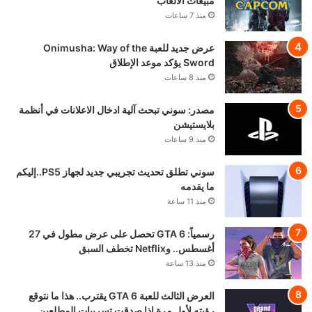
مبيعات الألعاب
منذ 7 ساعات
عرض جديد للعبة Onimusha: Way of the
Sword يؤكد موعد الإطلاق
منذ 8 ساعات
مصدر: سوني تبحث آلية ادخال الاعلانات في أنظمة
بلايستيشن
منذ 9 ساعات
سوني تطلق تحديث تجريبي جديد لجهاز PS5..إليكم
ما يقدمه
منذ 11 ساعة
رسمياً: GTA 6 تحصل على عرض مطول في 27
أغسطس.. وNetflix تخطف السبق
منذ 13 ساعة
العرض الثالث للعبة GTA 6 يقترب.. هذا ما نتوقع
رؤيته لأول مرة إذا صدقت تسريبات المطلعين