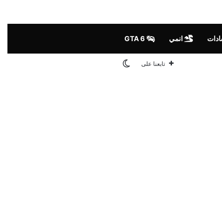
ادات
انمي
GTA 6
الوضع المظلم
تابعنا على