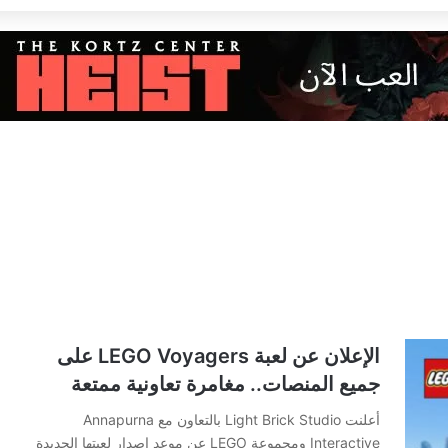
الإعلان عن لعبة LEGO Voyagers على
جميع المنصات.. مغامرة تعاونية ممتعة
أعلنت Light Brick Studio بالتعاون مع Annapurna
Interactive ومجموعة LEGO عن موعد إصدار لعبتها الجديدة