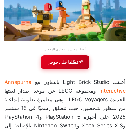
أجعلنا مصدرك الأخباري المفضل
فضّلنا على جوجل
أعلنت Light Brick Studio بالتعاون مع
Annapurna
Interactive
ومجموعة LEGO عن موعد إصدار لعبتها
الجديدة LEGO Voyagers، وهي مغامرة تعاونية إبداعية
من منظور شخصين، حيث تنطلق رسميًا في 15 سبتمبر
2025 على أجهزة PlayStation 5 وPlayStation 4
وXbox Series X|S وNintendo Switch بالإضافة إلى