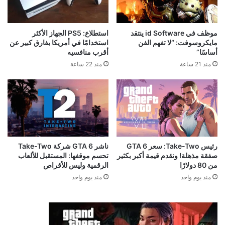
موظف في id Software ينتقد
استطلاع: PS5 الجهاز الأكثر
مايكروسوفت: “لا تفهم الفن
استخدامًا في أمريكا بفارق كبير عن
أساسًا”
أقرب منافسيه
منذ 21 ساعة
منذ 22 ساعة
رئيس Take-Two: سعر GTA 6
ناشر GTA 6 شركة Take-Two
صفقة مذهلة! ونقدم قيمة أكبر بكثير
تحسم موقفها: المستقبل للألعاب
من 80 دولارًا
الرقمية وليس للأقراص
منذ يوم واحد
منذ يوم واحد