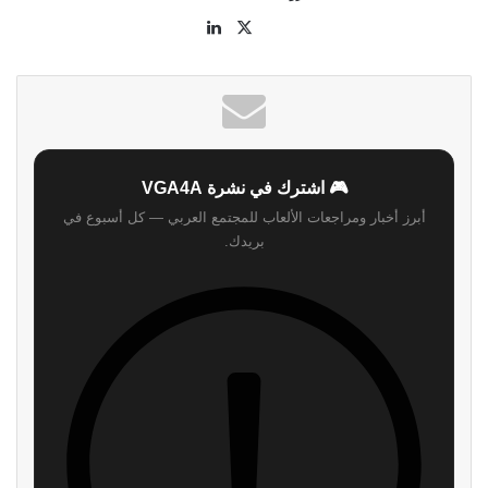
‫X
لينكدإن
موقع
الويب
🎮 اشترك في نشرة VGA4A
أبرز أخبار ومراجعات الألعاب للمجتمع العربي — كل أسبوع في
بريدك.