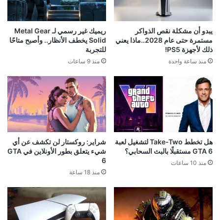
يبدو أن مشكلة نقص الذواكر
ريميك غير رسمي لـ Metal Gear
مستمرة حتى عام 2028..ماذا يعني
Solid يخطف الأنظار.. وأصبح متاحًا
ذلك لأجهزة PS5!
للتجربة
منذ ساعة واحدة
منذ 9 ساعات
هل تخطط Take-Two لتشغيل لعبة
شراير: روكستار لن تكشف عن أي
GTA 6 مستقبلًا بالبث السحابي؟
شيء يتعلق بطور الأونلاين في GTA
6
منذ 10 ساعات
منذ 18 ساعة