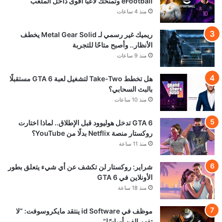
eFootball وتمنحك لاعبًا أقوى داخل الملعب
منذ 4 ساعات
ريميك غير رسمي لـ Metal Gear Solid يخطف
الأنظار.. وأصبح متاحًا للتجربة
منذ 9 ساعات
هل تخطط Take-Two لتشغيل لعبة GTA 6 مستقبلًا
بالبث السحابي؟
منذ 10 ساعات
GTA 6 تدخل هوليوود قبل الإطلاق.. لماذا اختارت
روكستار منصة Netflix بدلًا من YouTube؟
منذ 11 ساعة
شراير: روكستار لن تكشف عن أي شيء يتعلق بطور
الأونلاين في GTA 6
منذ 18 ساعة
موظف في id Software ينتقد مايكروسوفت: “لا
تفهم الفن أساسًا”