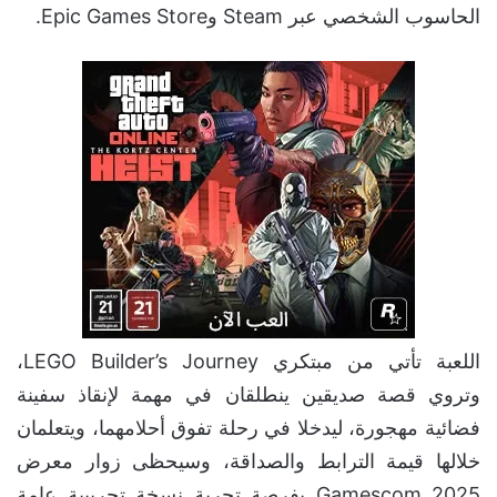
الحاسوب الشخصي عبر Steam وEpic Games Store.
اللعبة تأتي من مبتكري LEGO Builder’s Journey،
وتروي قصة صديقين ينطلقان في مهمة لإنقاذ سفينة
فضائية مهجورة، ليدخلا في رحلة تفوق أحلامهما، ويتعلمان
خلالها قيمة الترابط والصداقة، وسيحظى زوار معرض
Gamescom 2025 بفرصة تجربة نسخة تجريبية عامة