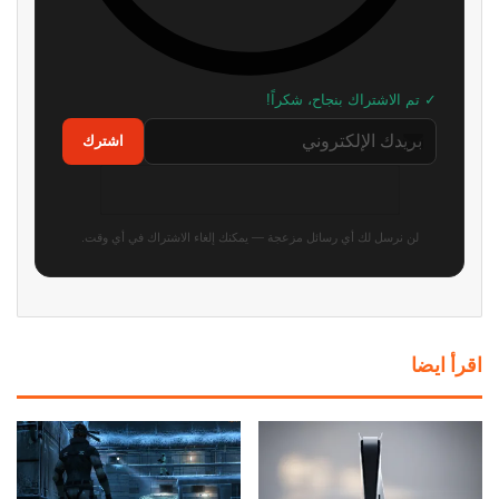
✓ تم الاشتراك بنجاح، شكراً!
اشترك
لن نرسل لك أي رسائل مزعجة — يمكنك إلغاء الاشتراك في أي وقت.
اقرأ ايضا