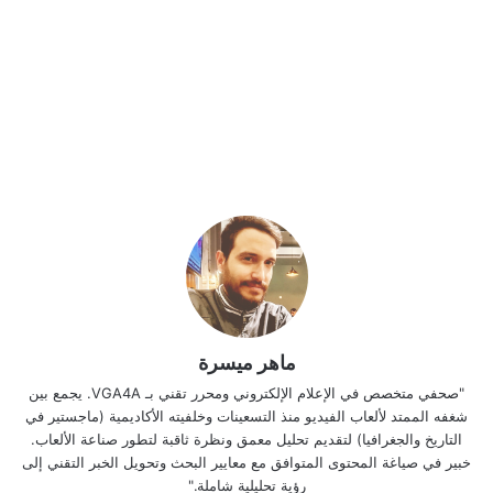
ماهر ميسرة
"صحفي متخصص في الإعلام الإلكتروني ومحرر تقني بـ VGA4A. يجمع بين
شغفه الممتد لألعاب الفيديو منذ التسعينات وخلفيته الأكاديمية (ماجستير في
التاريخ والجغرافيا) لتقديم تحليل معمق ونظرة ثاقبة لتطور صناعة الألعاب.
خبير في صياغة المحتوى المتوافق مع معايير البحث وتحويل الخبر التقني إلى
رؤية تحليلية شاملة."