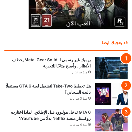
قد يعجبك ايضا
ريميك غير رسمي لـ Metal Gear Solid يخطف
الأنظار.. وأصبح متاحًا للتجربة
منذ ساعتين
هل تخطط Take-Two لتشغيل لعبة GTA 6 مستقبلًا
بالبث السحابي؟
منذ 3 ساعات
GTA 6 تدخل هوليوود قبل الإطلاق.. لماذا اختارت
روكستار منصة Netflix بدلًا من YouTube؟
منذ 4 ساعات