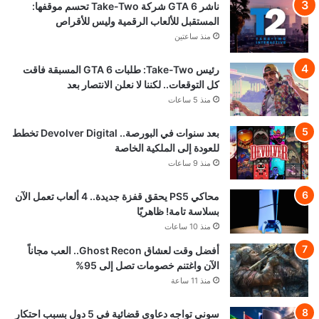
ناشر GTA 6 شركة Take-Two تحسم موقفها:
المستقبل للألعاب الرقمية وليس للأقراص
منذ ساعتين
رئيس Take-Two: طلبات GTA 6 المسبقة فاقت
كل التوقعات.. لكننا لا نعلن الانتصار بعد
منذ 5 ساعات
بعد سنوات في البورصة.. Devolver Digital تخطط
للعودة إلى الملكية الخاصة
منذ 9 ساعات
محاكي PS5 يحقق قفزة جديدة.. 4 ألعاب تعمل الآن
بسلاسة تامة! ظاهريًا
منذ 10 ساعات
أفضل وقت لعشاق Ghost Recon.. العب مجاناً
الآن واغتنم خصومات تصل إلى 95%
منذ 11 ساعة
سوني تواجه دعاوى قضائية في 5 دول بسبب احتكار