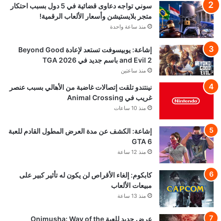
سوني تواجه دعاوى قضائية في 5 دول بسبب احتكار
متجر بلايستيشن وأسعار الألعاب الرقمية!
منذ ساعة واحدة
إشاعة: يوبيسوفت تستعد لإعادة Beyond Good
and Evil 2 باسم جديد في TGA 2026
منذ ساعتين
نينتندو تلقت إتصالات غاضبة من الأهالي بسبب عنصر
غريب في Animal Crossing
منذ 10 ساعات
إشاعة: الكشف عن مدة العرض المطول القادم للعبة
GTA 6
منذ 12 ساعة
كابكوم: إلغاء الأقراص لن يكون له تأثير كبير على
مبيعات الألعاب
منذ 13 ساعة
عرض جديد للعبة Onimusha: Way of the