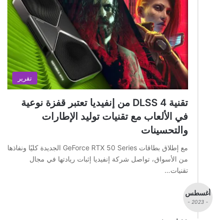
تقرير
تقنية DLSS 4 من إنفيديا تعتبر قفزة نوعية
في الألعاب مع تقنيات توليد الإطارات
والتحسينات
مع إطلاق بطاقات GeForce RTX 50 Series الجديدة كليًا ونفاذها
من الأسواق، تواصل شركة إنفيديا إثبات ريادتها في مجال
تقنيات…
أغسطس
- 2023 -