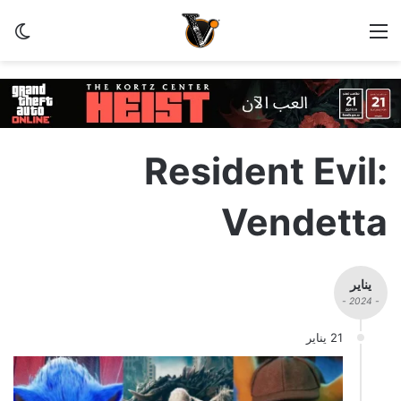
القائمة
الو
Resident Evil:
Vendetta
يناير
- 2024 -
21 يناير