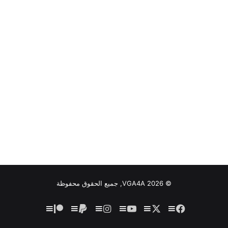
© VGA4A 2026, جميع الحقوق محفوظة
فيسبوك
‫X
‫YouTube
انستقرام
‫Patreon