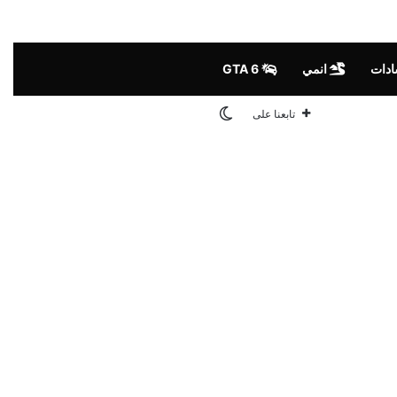
ادات
انمي
GTA 6
الوضع المظلم
تابعنا على