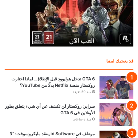
قد يعجبك ايضا
GTA 6 تدخل هوليوود قبل الإطلاق.. لماذا اختارت
روكستار منصة Netflix بدلًا من YouTube؟
منذ 50 دقيقة
شراير: روكستار لن تكشف عن أي شيء يتعلق بطور
الأونلاين في GTA 6
منذ 8 ساعات
موظف في id Software ينتقد مايكروسوفت: “لا