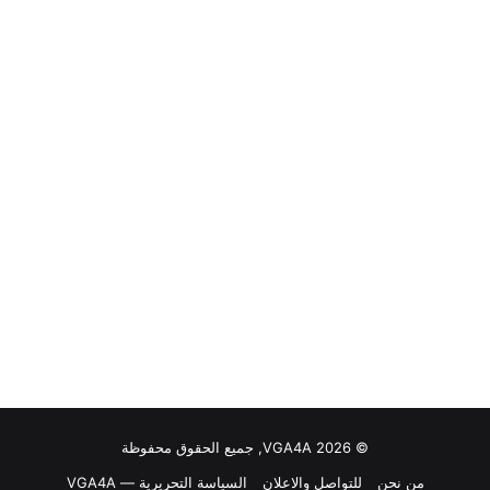
© VGA4A 2026, جميع الحقوق محفوظة
من نحن
للتواصل والاعلان
السياسة التحريرية — VGA4A