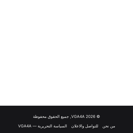
© VGA4A 2026, جميع الحقوق محفوظة
من نحن
للتواصل والاعلان
السياسة التحريرية — VGA4A