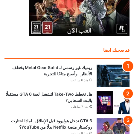
قد يعجبك ايضا
ريميك غير رسمي لـ Metal Gear Solid يخطف
الأنظار.. وأصبح متاحًا للتجربة
منذ 6 ساعات
هل تخطط Take-Two لتشغيل لعبة GTA 6 مستقبلًا
بالبث السحابي؟
منذ 7 ساعات
GTA 6 تدخل هوليوود قبل الإطلاق.. لماذا اختارت
روكستار منصة Netflix بدلًا من YouTube؟
منذ 8 ساعات