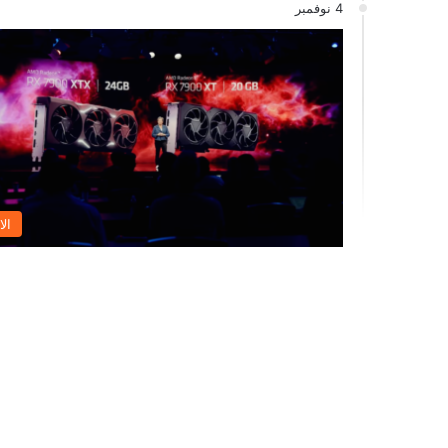
4 نوفمبر
الا