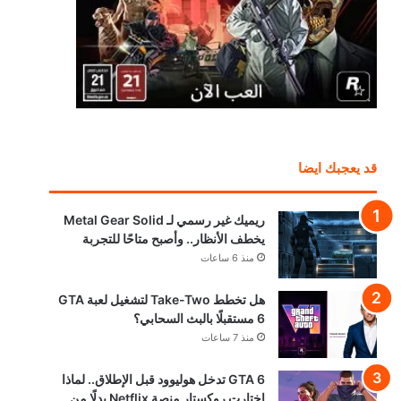
قد يعجبك ايضا
ريميك غير رسمي لـ Metal Gear Solid
يخطف الأنظار.. وأصبح متاحًا للتجربة
منذ 6 ساعات
هل تخطط Take-Two لتشغيل لعبة GTA
6 مستقبلًا بالبث السحابي؟
منذ 7 ساعات
GTA 6 تدخل هوليوود قبل الإطلاق.. لماذا
اختارت روكستار منصة Netflix بدلًا من