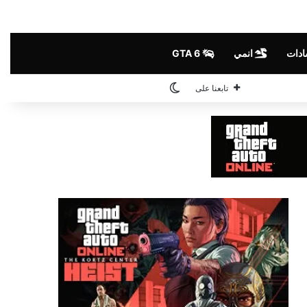
ادات
انمي
GTA 6
الوضع المظلم
تابعنا على