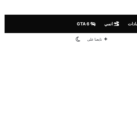
ادات
انمي
GTA 6
الوضع المظلم
تابعنا على