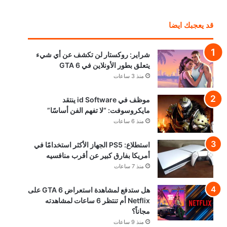
قد يعجبك ايضا
شراير: روكستار لن تكشف عن أي شيء
يتعلق بطور الأونلاين في GTA 6
منذ 3 ساعات
موظف في id Software ينتقد
مايكروسوفت: “لا تفهم الفن أساسًا”
منذ 6 ساعات
استطلاع: PS5 الجهاز الأكثر استخدامًا في
أمريكا بفارق كبير عن أقرب منافسيه
منذ 7 ساعات
هل ستدفع لمشاهدة استعراض GTA 6 على
Netflix أم تنتظر 6 ساعات لمشاهدته
مجاناً؟
منذ 9 ساعات