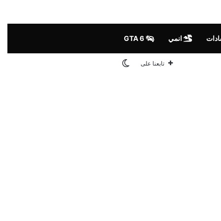
ادات
انمي
GTA 6
الوضع المظلم
تابعنا على