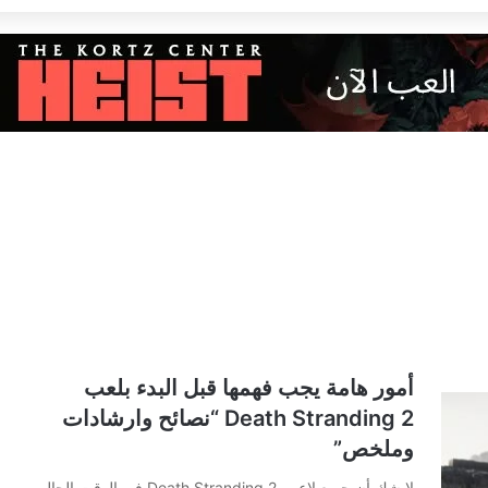
أمور هامة يجب فهمها قبل البدء بلعب
Death Stranding 2 “نصائح وارشادات
وملخص”
لا شك أن جميع لاعبي Death Stranding 2 في الوقت الحالي