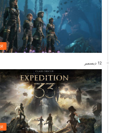
الا
12 ديسمبر
الا