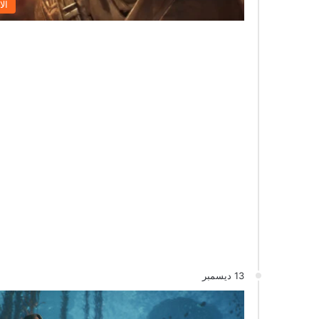
الا
13 ديسمبر