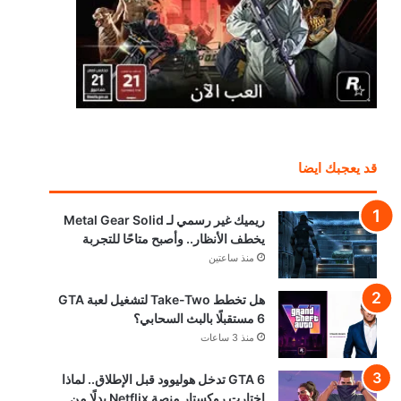
قد يعجبك ايضا
ريميك غير رسمي لـ Metal Gear Solid
يخطف الأنظار.. وأصبح متاحًا للتجربة
منذ ساعتين
هل تخطط Take-Two لتشغيل لعبة GTA
6 مستقبلًا بالبث السحابي؟
منذ 3 ساعات
GTA 6 تدخل هوليوود قبل الإطلاق.. لماذا
اختارت روكستار منصة Netflix بدلًا من