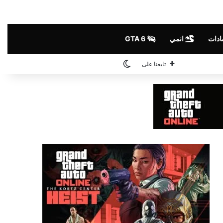
ادات
انمي
GTA 6
الوضع المظلم
تابعنا على