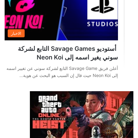
الاخبار
أستوديو Savage Games التابع لشركة
سوني يغير اسمه إلى Neon Koi
أعلن فريق Savage Game التابع لشركة سوني عن تغيير اسمه
إلى Neon Koi حيث قال إن السبب هو البحث عن هوية…