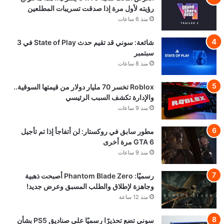
رؤيته لأول مرة إذا صدقت تسريبات المطلعين
منذ 6 ساعات
شائعة: سوني قد تقيم حدث State of Play في 3
سبتمبر
منذ 8 ساعات
Roblox تخسر 70 مليار دولار من قيمتها السوقية..
والإدارة تكشف السبب الرئيسي
منذ 9 ساعات
مطور سابق في روكستار: لن أتفاجأ إذا تم تأجيل
GTA 6 مرة أخرى
منذ 9 ساعات
رسميًا: Phantom Blade Zero أصبحت ذهبية
وجاهزة لإطلاق والطلب المسبق وعرض جديد!
منذ 12 ساعة
سوني تضع تحذيرًا رسميًا على صناديق PS5 بشأن