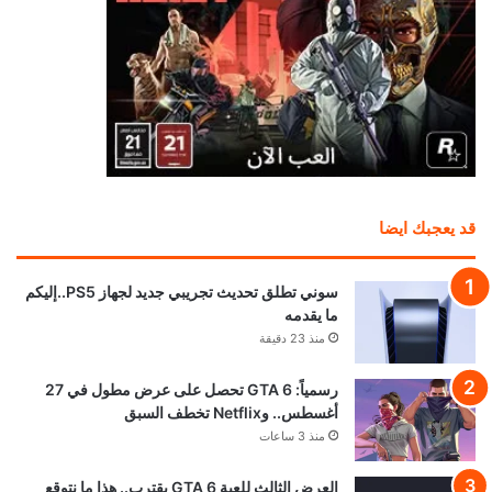
قد يعجبك ايضا
سوني تطلق تحديث تجريبي جديد لجهاز PS5..إليكم
ما يقدمه
منذ 23 دقيقة
رسمياً: GTA 6 تحصل على عرض مطول في 27
أغسطس.. وNetflix تخطف السبق
منذ 3 ساعات
العرض الثالث للعبة GTA 6 يقترب.. هذا ما نتوقع