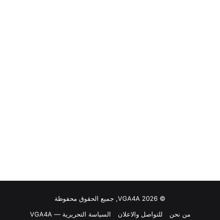
© VGA4A 2026, جميع الحقوق محفوظة
من نحن
للتواصل والاعلان
السياسة التحريرية — VGA4A