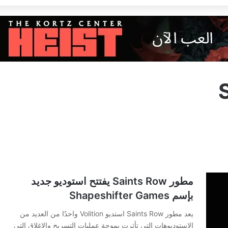
مطور Saints Row يفتتح استوديو جديد
بإسم Shapeshifter Games
يعد مطور Saints Row استديو Volition واحدًا من العديد من
الاستوديوهات التي تأثرت بموجة عمليات التسريح والإغلاق التي