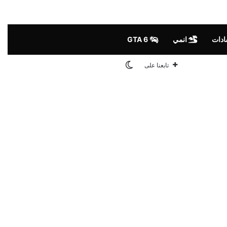
ادات
انمي
GTA 6
الوضع المظلم
تابعنا على