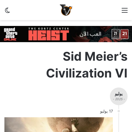
القائمة
الو
Sid Meier’s
Civilization VI
يوليو
- 2025 -
17 يوليو