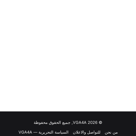
© VGA4A 2026, جميع الحقوق محفوظة
من نحن
للتواصل والاعلان
السياسة التحريرية — VGA4A