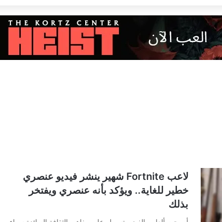
لاعب Fortnite شهير ينشر فيديو عنصري
خطير للغاية.. ويؤكد بأنه عنصري ويفتخر
بذلك
أصبحت ألعاب الفيديو تسيطر على مفاهيم الثقافة السائدة سواء