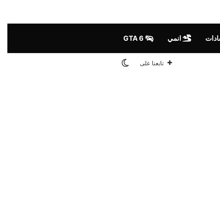
ادات
انمي
GTA 6
الوضع المظلم
تابعنا على