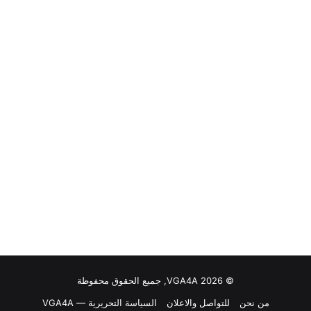
© VGA4A 2026, جميع الحقوق محفوظة
من نحن
للتواصل والاعلان
السياسة التحريرية — VGA4A