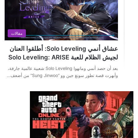
مقالات
عشاق أنمي Solo Leveling: أطلقوا العنان
لجيش الظلام للعبة Solo Leveling: ARISE
بعد أن حصد أنمي ومانهوا Solo Leveling شعبية عالمية جارفة،
وأبهرت قصة تطور سونغ جين وو “Sung Jinwoo” من أضعف…