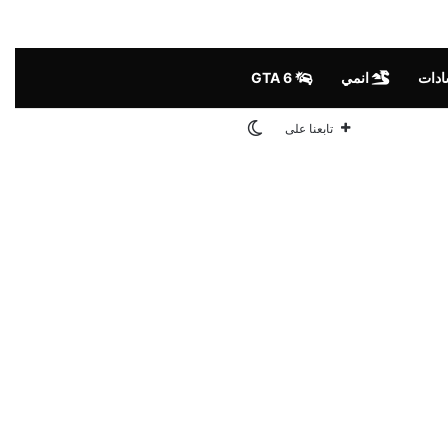
ادات
انمي
GTA 6
الوضع المظلم
تابعنا على