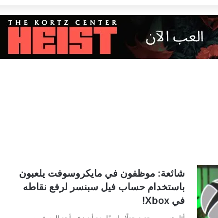
شائعة: موظفون في مايكروسوفت يلعبون
باستخدام حساب فيل سبنسر لرفع نقاطه
في Xbox!
أثار تسريب جديد جدلًا واسعًا بعد أن زعم أحد المسرّبين