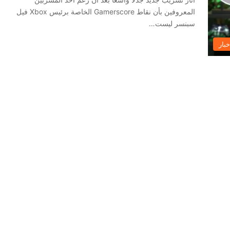
المعروفين بأن نقاط Gamerscore الخاصة برئيس Xbox فيل
سبنسر ليست…
خبار