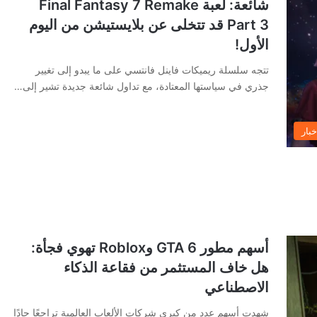
شائعة: لعبة Final Fantasy 7 Remake
Part 3 قد تتخلى عن بلايستيشن من اليوم
الأول!
تتجه سلسلة ريميكات فاينل فانتسي على ما يبدو إلى تغيير
جذري في سياستها المعتادة، مع تداول شائعة جديدة تشير إلى…
خبار
أسهم مطور GTA 6 وRoblox تهوي فجأة:
هل خاف المستثمر من فقاعة الذكاء
الاصطناعي
شهدت أسهم عدد من كبرى شركات الألعاب العالمية تراجعًا حادًا