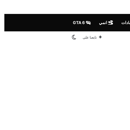
ادات
انمي
GTA 6
الوضع المظلم
تابعنا على