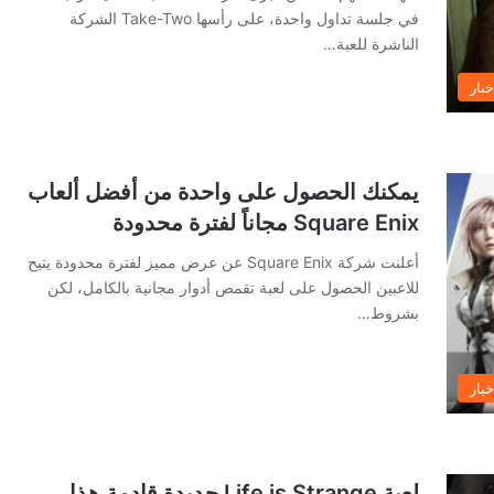
في جلسة تداول واحدة، على رأسها Take-Two الشركة
الناشرة للعبة…
خبار
يمكنك الحصول على واحدة من أفضل ألعاب
Square Enix مجاناً لفترة محدودة
أعلنت شركة Square Enix عن عرض مميز لفترة محدودة يتيح
للاعبين الحصول على لعبة تقمص أدوار مجانية بالكامل، لكن
بشروط…
خبار
لعبة Life is Strange جديدة قادمة هذا