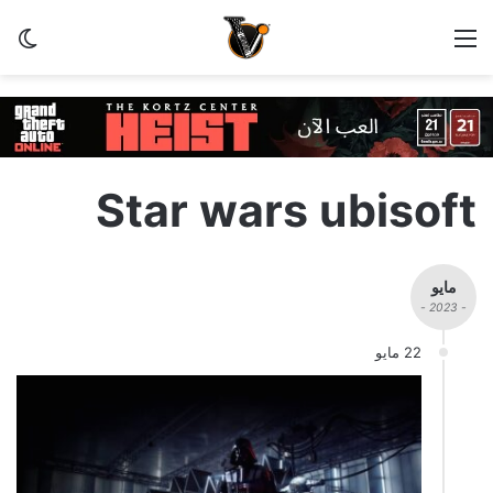
القائمة
ال
Star wars ubisoft
مايو
- 2023 -
22 مايو