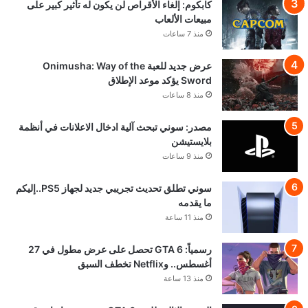
كابكوم: إلغاء الأقراص لن يكون له تأثير كبير على
مبيعات الألعاب
منذ 7 ساعات
عرض جديد للعبة Onimusha: Way of the
Sword يؤكد موعد الإطلاق
منذ 8 ساعات
مصدر: سوني تبحث آلية ادخال الاعلانات في أنظمة
بلايستيشن
منذ 9 ساعات
سوني تطلق تحديث تجريبي جديد لجهاز PS5..إليكم
ما يقدمه
منذ 11 ساعة
رسمياً: GTA 6 تحصل على عرض مطول في 27
أغسطس.. وNetflix تخطف السبق
منذ 13 ساعة