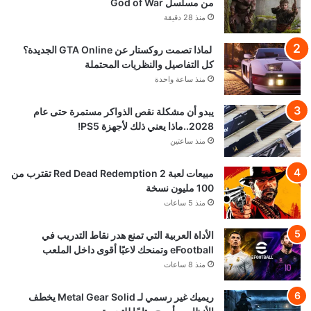
من مسلسل God of War
منذ 28 دقيقة
لماذا تصمت روكستار عن GTA Online الجديدة؟
كل التفاصيل والنظريات المحتملة
منذ ساعة واحدة
يبدو أن مشكلة نقص الذواكر مستمرة حتى عام
2028..ماذا يعني ذلك لأجهزة PS5!
منذ ساعتين
مبيعات لعبة Red Dead Redemption 2 تقترب من
100 مليون نسخة
منذ 5 ساعات
الأداة العربية التي تمنع هدر نقاط التدريب في
eFootball وتمنحك لاعبًا أقوى داخل الملعب
منذ 8 ساعات
ريميك غير رسمي لـ Metal Gear Solid يخطف