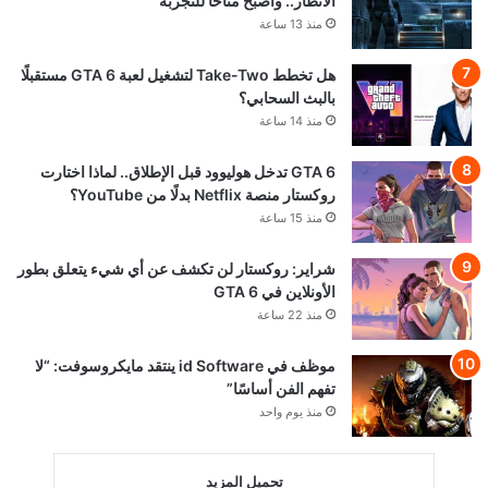
الأنظار.. وأصبح متاحًا للتجربة
منذ 13 ساعة
هل تخطط Take-Two لتشغيل لعبة GTA 6 مستقبلًا
بالبث السحابي؟
منذ 14 ساعة
GTA 6 تدخل هوليوود قبل الإطلاق.. لماذا اختارت
روكستار منصة Netflix بدلًا من YouTube؟
منذ 15 ساعة
شراير: روكستار لن تكشف عن أي شيء يتعلق بطور
الأونلاين في GTA 6
منذ 22 ساعة
موظف في id Software ينتقد مايكروسوفت: “لا
تفهم الفن أساسًا”
منذ يوم واحد
تحميل المزيد