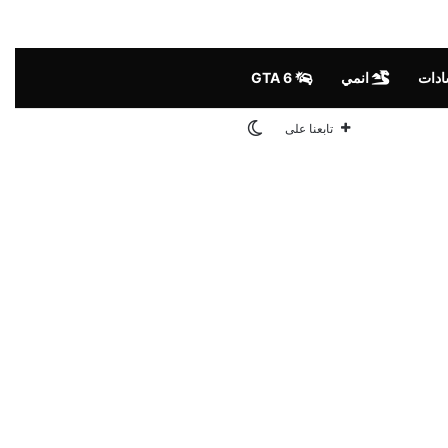
ادات
انمي
GTA 6
الوضع المظلم
تابعنا على