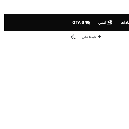
ادات
انمي
GTA 6
الوضع المظلم
تابعنا على