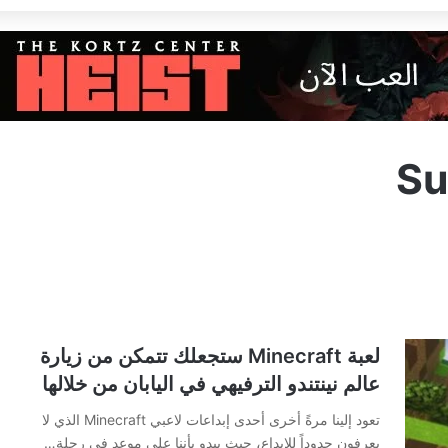
Su
لعبة Minecraft ستجعلك تتمكن من زيارة
عالم نينتندو الترفيهي في اليابان من خلالها
تعود إلينا مرةً أخرى أحدى إبداعات لاعبي Minecraft الذي لا
يعرفون حدوداً للإبداع، حيث يبدو بأننا على موعد في رحلة…