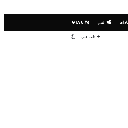
ادات
انمي
GTA 6
الوضع المظلم
تابعنا على