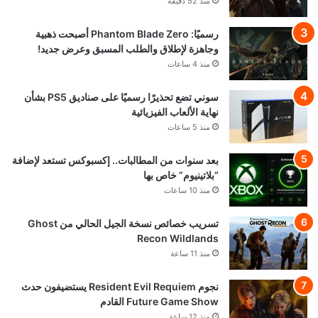
منذ 52 دقيقة
رسميًا: Phantom Blade Zero أصبحت ذهبية
وجاهزة لإطلاق والطلب المسبق وعرض جديد!
منذ 4 ساعات
سوني تضع تحذيرًا رسميًا على صناديق PS5 بشأن
نهاية الألعاب الفيزيائية
منذ 5 ساعات
بعد سنوات من المطالبات.. إكسبوكس تستعد لإضافة
“بلاتينيوم” خاص بها
منذ 10 ساعات
تسريب خصائص نسخة الجيل الحالي من Ghost
Recon Wildlands
منذ 11 ساعة
نجوم Resident Evil Requiem يستضيفون حدث
Future Game Show القادم
منذ 12 ساعة