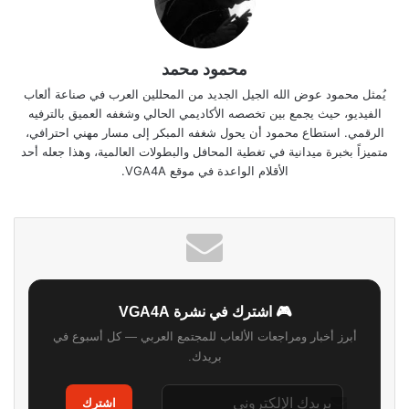
محمود محمد
يُمثل محمود عوض الله الجيل الجديد من المحللين العرب في صناعة ألعاب
الفيديو، حيث يجمع بين تخصصه الأكاديمي الحالي وشغفه العميق بالترفيه
الرقمي. استطاع محمود أن يحول شغفه المبكر إلى مسار مهني احترافي،
متميزاً بخبرة ميدانية في تغطية المحافل والبطولات العالمية، وهذا جعله أحد
الأقلام الواعدة في موقع VGA4A.
🎮 اشترك في نشرة VGA4A
أبرز أخبار ومراجعات الألعاب للمجتمع العربي — كل أسبوع في
بريدك.
اشترك