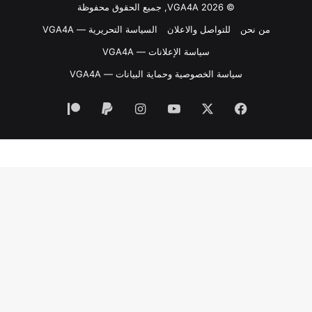
© VGA4A 2026, جميع الحقوق محفوظة
من نحن
للتواصل والاعلان
السياسة التحريرية — VGA4A
سياسة الإعلانات — VGA4A
سياسة الخصوصية وحماية البيانات — VGA4A
فيسبوك
‫X
‫YouTube
انستقرام
‫Patreon