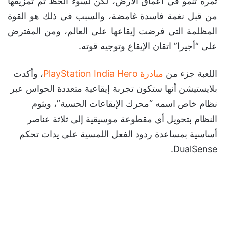
ثمرة تنمو في أعماق الأرض، لكن لسوء الحظ تم تمزيقها
من قبل نغمة فاسدة غامضة، والسبب في ذلك هو القوة
المظلمة التي فرضت إيقاعها على العالم، ومن المفترض
على “أجيرا” اتقان الإيقاع وتوجيه قوته.
اللعبة جزء من
مبادرة PlayStation India Hero
، وأكدت
بلايستيشن أنها ستكون تجربة إيقاعية متعددة الحواس عبر
نظام خاص اسمه “محرك الإيقاعات الحسية”، ويثوم
النظام بتحويل أي مقطوعة موسيقية إلى ثلاثة عناصر
أساسية بمساعدة ردود الفعل اللمسية على يدات تحكم
DualSense.