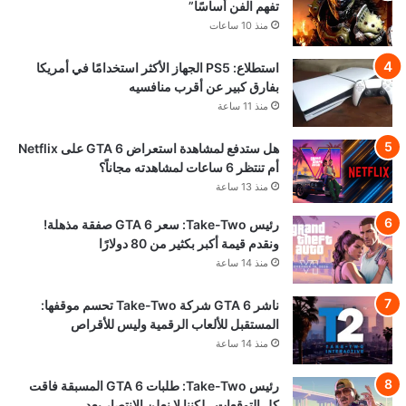
تفهم الفن أساسًا”
منذ 10 ساعات
استطلاع: PS5 الجهاز الأكثر استخدامًا في أمريكا
بفارق كبير عن أقرب منافسيه
منذ 11 ساعة
هل ستدفع لمشاهدة استعراض GTA 6 على Netflix
أم تنتظر 6 ساعات لمشاهدته مجاناً؟
منذ 13 ساعة
رئيس Take-Two: سعر GTA 6 صفقة مذهلة!
ونقدم قيمة أكبر بكثير من 80 دولارًا
منذ 14 ساعة
ناشر GTA 6 شركة Take-Two تحسم موقفها:
المستقبل للألعاب الرقمية وليس للأقراص
منذ 14 ساعة
رئيس Take-Two: طلبات GTA 6 المسبقة فاقت
كل التوقعات.. لكننا لا نعلن الانتصار بعد