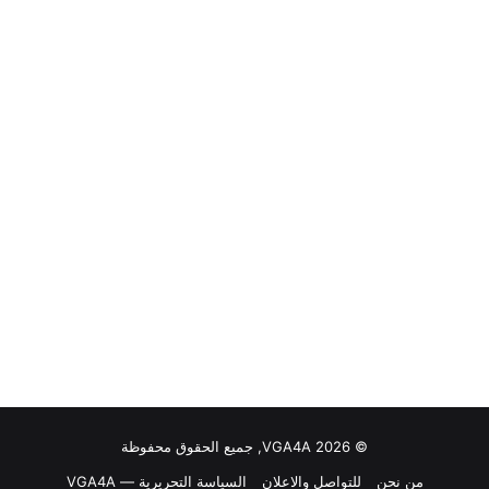
© VGA4A 2026, جميع الحقوق محفوظة
من نحن
للتواصل والاعلان
السياسة التحريرية — VGA4A