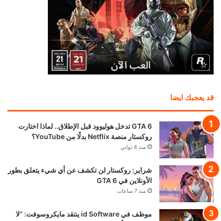
قد يعجبك ايضا
GTA 6 تدخل هوليوود قبل الإطلاق.. لماذا اختارت
روكستار منصة Netflix بدلًا من YouTube؟
منذ 4 ثواني
شراير: روكستار لن تكشف عن أي شيء يتعلق بطور
الأونلاين في GTA 6
منذ 7 ساعات
موظف في id Software ينتقد مايكروسوفت: “لا