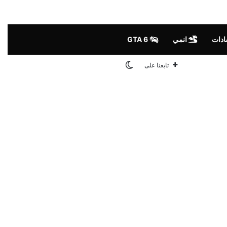
ادات
انمي
GTA 6
الوضع المظلم
تابعنا على