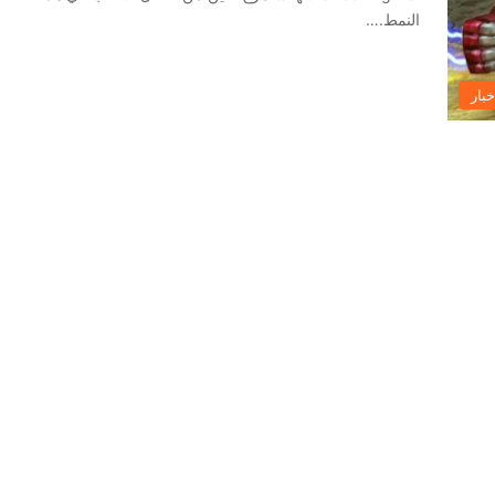
النمط.…
خبار