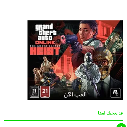
قد يعجبك ايضا