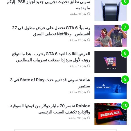
سوني تطلق تحديث تجريبي جديد لجهاز PS5..إليكم
ما يقدمه
منذ 11 ساعة
رسمياً: GTA 6 تحصل على عرض مطول في 27
أغسطس.. وNetflix تخطف السبق
منذ 13 ساعة
العرض الثالث للعبة GTA 6 يقترب.. هذا ما نتوقع
رؤيته لأول مرة إذا صدقت تسريبات المطلعين
منذ 17 ساعة
شائعة: سوني قد تقيم حدث State of Play في 3
سبتمبر
منذ 19 ساعة
Roblox تخسر 70 مليار دولار من قيمتها السوقية..
والإدارة تكشف السبب الرئيسي
منذ 20 ساعة