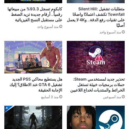
متطلبات تشغيل Silent Hill:
كابكوم تسجل 93.3% من مبيعاتها
Townfall تكشف اعتمادًا واضحًا
رقمياً.. أرقام جديدة تزيد الضغط
على تقنيات رفع الدقة.. و4K لا يعمل
على مستقبل النسخ الفيزيائية
أصليًا
منذ أسبوع واحد
منذ أسبوع واحد
تحذير جديد لمستخدمي Steam:
هل يستطيع محاكي PS5 الجديد
حملات برمجيات خبيثة تستغل
تشغيل GTA 6 عند الاطلاق؟ إليك
الخرائط والمنتديات لخداع اللاعبين
الإجابة الحقيقة
منذ أسبوعين
منذ 3 أسابيع