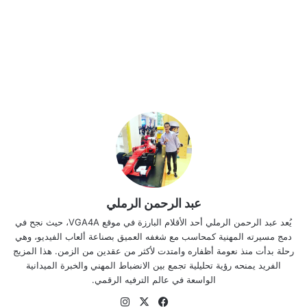
عبد الرحمن الرملي
يُعد عبد الرحمن الرملي أحد الأقلام البارزة في موقع VGA4A، حيث نجح في
دمج مسيرته المهنية كمحاسب مع شغفه العميق بصناعة ألعاب الفيديو، وهي
رحلة بدأت منذ نعومة أظفاره وامتدت لأكثر من عقدين من الزمن. هذا المزيج
الفريد يمنحه رؤية تحليلية تجمع بين الانضباط المهني والخبرة الميدانية
الواسعة في عالم الترفيه الرقمي.
‫X
فيسبوك
انستقرام
موقع