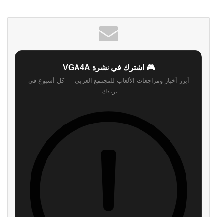
الويب
🎮 اشترك في نشرة VGA4A
أبرز أخبار ومراجعات الألعاب للمجتمع العربي — كل أسبوع في
بريدك.